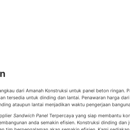
an
rjangkau dari Amanah Konstruksi untuk panel beton ringan
n tersedia untuk dinding dan lantai. Penawaran harga dari
inding ataupun lantai menjadikan waktu pengerjaan bangu
pplier
Sandwich Panel
Terpercaya yang siap membantu konstr
embangunan anda semakin efisien. Konstruksi dinding dan
n tim berpengalaman akan semakin efisien. Kami sediaka