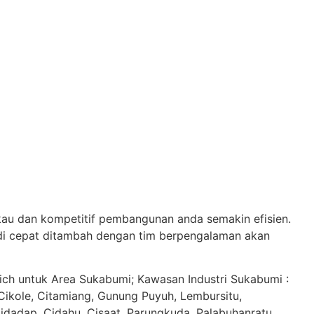
au dan kompetitif pembangunan anda semakin efisien.
di cepat ditambah dengan tim berpengalaman akan
ich untuk Area Sukabumi; Kawasan Industri Sukabumi :
Cikole, Citamiang, Gunung Puyuh, Lembursitu,
dadap, Cidahu, Cisaat, Parungkuda, Palabuhanratu,