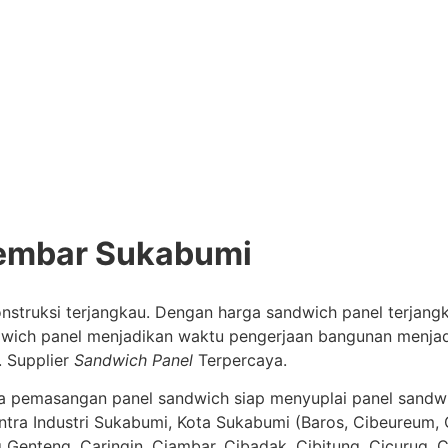
Lembar Sukabumi
truksi terjangkau. Dengan harga sandwich panel terjangk
ndwich panel menjadikan waktu pengerjaan bangunan menja
. Supplier
Sandwich Panel
Terpercaya.
asa pemasangan panel sandwich siap menyuplai panel sandw
ntra Industri Sukabumi, Kota Sukabumi (Baros, Cibeureum, 
nteng, Caringin, Ciambar, Cibadak, Cibitung, Cicurug, Ci