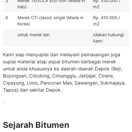
3
Merek TEGOLA Eco roof (Made in
Rp. 530.000 /
italy)
m2
4
Merek CTI classic single (Made in
Rp. 410.000 /
Korea)
m2
untuk merek lain
silakan hubungi
kami
Kami siap menyuplai dan melayani pemasangan juga
suplai material atap aspal bitumen berbagai merek
untuk anda khususnya ke daerah-daerah Depok (Beji,
Bojongsari, Cilodong, Cimanggis, Jatijajar, Cinere,
Cipayung, Limo, Pancoran Mas, Sawangan, Sukmajaya,
Tapos) dan sekitar Depok.
.
Sejarah Bitumen