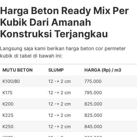
Harga Beton Ready Mix Per
Kubik Dari Amanah
Konstruksi Terjangkau
Langsung saja kami berikan harga beton cor permeter
kubik di tabel di bawah ini:
MUTU BETON
SLUMP
HARGA (Rp) / m3
K100/B0
12 -+ 2 cm
775.000
K175
12 -+ 2 cm
795.000
K200
12 -+ 2 cm
825.000
K225
12 -+ 2 cm
825.000
K250
12 -+ 2 cm
845.000