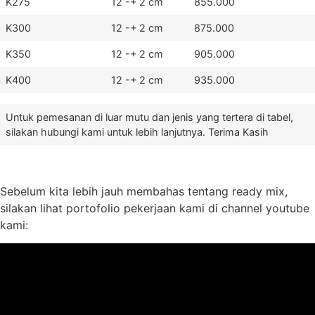
K275
12 -+ 2 cm
855.000
K300
12 -+ 2 cm
875.000
K350
12 -+ 2 cm
905.000
K400
12 -+ 2 cm
935.000
Untuk pemesanan di luar mutu dan jenis yang tertera di tabel,
silakan hubungi kami untuk lebih lanjutnya. Terima Kasih
Sebelum kita lebih jauh membahas tentang ready mix,
silakan lihat portofolio pekerjaan kami di channel youtube
kami: