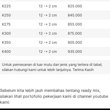
K225
12 -+ 2 cm
825.000
K250
12 -+ 2 cm
845.000
K275
12 -+ 2 cm
855.000
K300
12 -+ 2 cm
875.000
K350
12 -+ 2 cm
905.000
K400
12 -+ 2 cm
935.000
Untuk pemesanan di luar mutu dan jenis yang tertera di tabel,
silakan hubungi kami untuk lebih lanjutnya. Terima Kasih
Sebelum kita lebih jauh membahas tentang ready mix,
silakan lihat portofolio pekerjaan kami di channel youtube
kami: