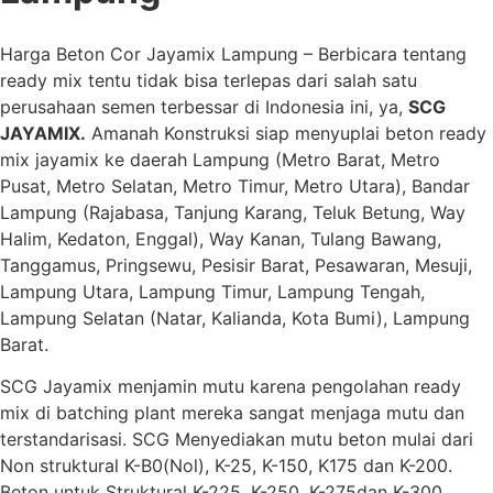
Harga Beton Cor Jayamix Lampung – Berbicara tentang
ready mix tentu tidak bisa terlepas dari salah satu
perusahaan semen terbessar di Indonesia ini, ya,
SCG
JAYAMIX.
Amanah Konstruksi siap menyuplai beton ready
mix jayamix ke daerah Lampung (Metro Barat, Metro
Pusat, Metro Selatan, Metro Timur, Metro Utara), Bandar
Lampung (Rajabasa, Tanjung Karang, Teluk Betung, Way
Halim, Kedaton, Enggal), Way Kanan, Tulang Bawang,
Tanggamus, Pringsewu, Pesisir Barat, Pesawaran, Mesuji,
Lampung Utara, Lampung Timur, Lampung Tengah,
Lampung Selatan (Natar, Kalianda, Kota Bumi), Lampung
Barat.
SCG Jayamix menjamin mutu karena pengolahan ready
mix di batching plant mereka sangat menjaga mutu dan
terstandarisasi. SCG Menyediakan mutu beton mulai dari
Non struktural K-B0(Nol), K-25, K-150, K175 dan K-200.
Beton untuk Struktural
K-225, K-250, K-275
dan K-300.